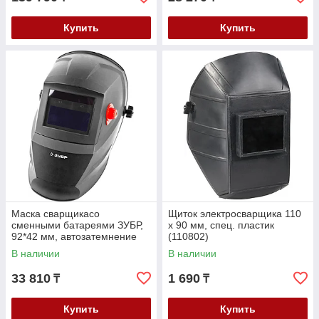
Купить
Купить
Маска сварщикасо
Щиток электросварщика 110
сменными батареями ЗУБР,
х 90 мм, спец. пластик
92*42 мм, автозатемнение
(110802)
(11070)
В наличии
В наличии
33 810
1 690
₸
₸
Купить
Купить