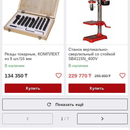
Станок вертикально-
Резцы токарные, КОМПЛЕКТ
сверлильный со стойкой
из 9 шт./16 мм
SB4115N_400V
В наличии
В наличии
134 350
229 770
₸
₸
255 300 ₸
Купить
Купить
Показать ещё
1
/ 7