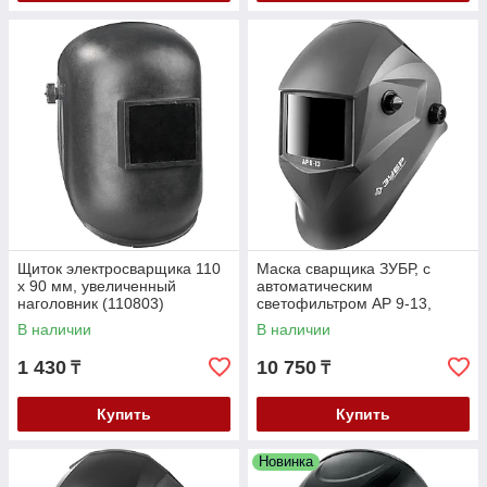
Щиток электросварщика 110
Маска сварщика ЗУБР, с
х 90 мм, увеличенный
автоматическим
наголовник (110803)
светофильтром АР 9-13,
затемнение 4/9-13, серия
В наличии
В наличии
"Профессионал" (11073)
1 430
10 750
₸
₸
Купить
Купить
Новинка