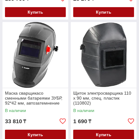
Купить
Купить
Маска сварщикасо
Щиток электросварщика 110
сменными батареями ЗУБР,
х 90 мм, спец. пластик
92*42 мм, автозатемнение
(110802)
(11070)
В наличии
В наличии
33 810
1 690
₸
₸
Купить
Купить