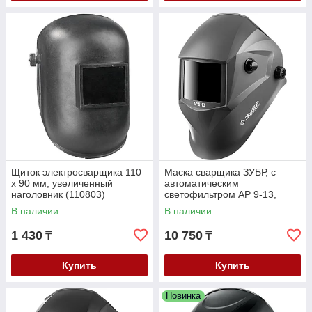
Щиток электросварщика 110
Маска сварщика ЗУБР, с
х 90 мм, увеличенный
автоматическим
наголовник (110803)
светофильтром АР 9-13,
затемнение 4/9-13, серия
В наличии
В наличии
"Профессионал" (11073)
1 430
10 750
₸
₸
Купить
Купить
Новинка