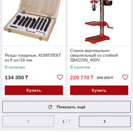
Станок вертикально-
Резцы токарные, КОМПЛЕКТ
сверлильный со стойкой
из 9 шт./16 мм
SB4115N_400V
В наличии
В наличии
134 350
229 770
₸
₸
255 300 ₸
Купить
Купить
Показать ещё
1
/ 7