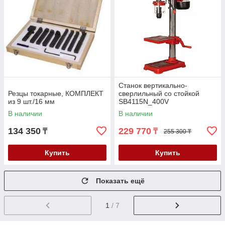
Станок вертикально-
Резцы токарные, КОМПЛЕКТ
сверлильный со стойкой
из 9 шт./16 мм
SB4115N_400V
В наличии
В наличии
134 350
229 770
₸
₸
255 300 ₸
Купить
Купить
Показать ещё
1
/ 7