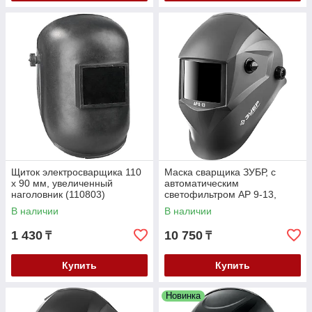
Щиток электросварщика 110
Маска сварщика ЗУБР, с
х 90 мм, увеличенный
автоматическим
наголовник (110803)
светофильтром АР 9-13,
затемнение 4/9-13, серия
В наличии
В наличии
"Профессионал" (11073)
1 430
10 750
₸
₸
Купить
Купить
Новинка