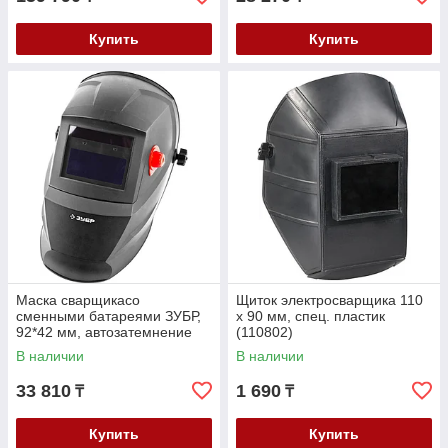
Купить
Купить
Маска сварщикасо
Щиток электросварщика 110
сменными батареями ЗУБР,
х 90 мм, спец. пластик
92*42 мм, автозатемнение
(110802)
(11070)
В наличии
В наличии
33 810
1 690
₸
₸
Купить
Купить