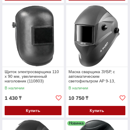
Щиток электросварщика 110
Маска сварщика ЗУБР, с
х 90 мм, увеличенный
автоматическим
наголовник (110803)
светофильтром АР 9-13,
затемнение 4/9-13, серия
В наличии
В наличии
"Профессионал" (11073)
1 430
10 750
₸
₸
Купить
Купить
Новинка