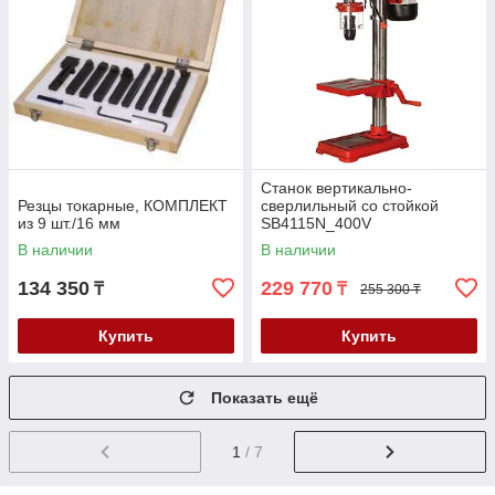
Станок вертикально-
Резцы токарные, КОМПЛЕКТ
сверлильный со стойкой
из 9 шт./16 мм
SB4115N_400V
В наличии
В наличии
134 350
229 770
₸
₸
255 300 ₸
Купить
Купить
Показать ещё
1
/ 7