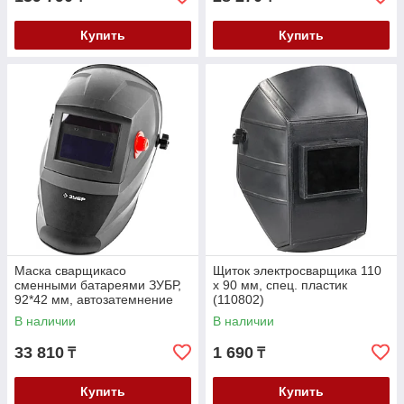
Купить
Купить
Маска сварщикасо
Щиток электросварщика 110
сменными батареями ЗУБР,
х 90 мм, спец. пластик
92*42 мм, автозатемнение
(110802)
(11070)
В наличии
В наличии
33 810
1 690
₸
₸
Купить
Купить