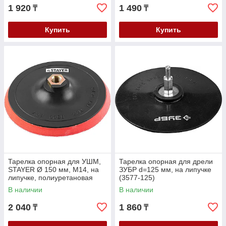
1 920
1 490
₸
₸
Купить
Купить
Тарелка опорная для УШМ,
Тарелка опорная для дрели
STAYER Ø 150 мм, М14, на
ЗУБР d=125 мм, на липучке
липучке, полиуретановая
(3577-125)
вставка (35744-150)
В наличии
В наличии
2 040
1 860
₸
₸