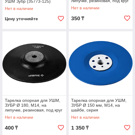
липучке, резиновая, под круг
УШМ Зубр (35773-125)
фибровый (35773-150)
Нет в наличии
Нет в наличии
350
₸
Цену уточняйте
Тарелка опорная для УШМ,
Тарелка опорная для УШМ,
ЗУБР Ø 180, М14, на
ЗУБР Ø 150 мм, М14, на
липучке, резиновая, под круг
шайбе, серия
фибровый (35773-180)
"Профессионал" (35775-150)
Нет в наличии
Нет в наличии
400
1 350
₸
₸