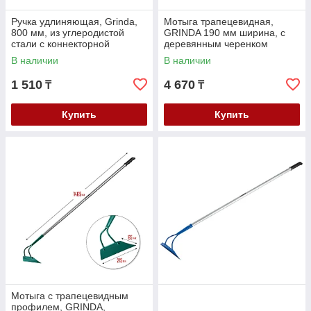
Ручка удлиняющая, Grinda,
Мотыга трапецевидная,
800 мм, из углеродистой
GRINDA 190 мм ширина, с
стали с коннекторной
деревянным черенком
системой (8-421459-080)
(39597)
В наличии
В наличии
1 510
4 670
₸
₸
Купить
Купить
Мотыга с трапецевидным
профилем, GRINDA,