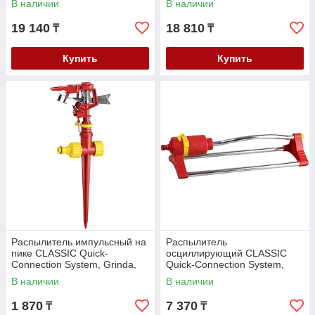
В наличии
В наличии
19 140
18 810
₸
₸
Купить
Купить
Распылитель импульсный на
Распылитель
пике CLASSIC Quick-
осциллирующий CLASSIC
Connection System, Grinda,
Quick-Connection System,
пластиковый (8-427665_z01)
Grinda, пластиковый, 15
В наличии
В наличии
сопел (8-427683_z01)
1 870
7 370
₸
₸