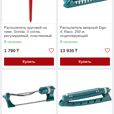
Распылитель круговой на
Распылитель веерный Eigo-
пике, Grinda, 3 сопла,
4, Raco, 250 м,
регулируемый, пластиковый
осциллирующий
(8-427610_z01)
регулируемый, 16 сопел
В наличии
В наличии
(4260-55/680C)
1 790
13 930
₸
₸
Купить
Купить