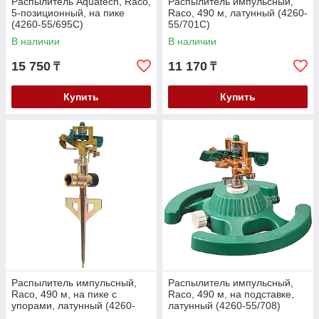
Распылитель Aquatech, Raco,
Распылитель импульсный,
5-позиционный, на пике
Raco, 490 м, латунный (4260-
(4260-55/695C)
55/701C)
В наличии
В наличии
15 750
11 170
₸
₸
Купить
Купить
Распылитель импульсный,
Распылитель импульсный,
Raco, 490 м, на пике с
Raco, 490 м, на подставке,
упорами, латунный (4260-
латунный (4260-55/708)
55/704C)