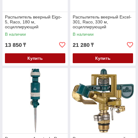
Распылитель веерный Eigo-
Распылитель веерный Excel-
5, Raco, 180 м,
301, Raco, 330 м,
осциллирующий
осциллирующий
регулируемый, 15 сопел
регулируемый, 18 сопел
В наличии
В наличии
(4260-55/681C)
(4260-55/691)
13 850
21 280
₸
₸
Купить
Купить