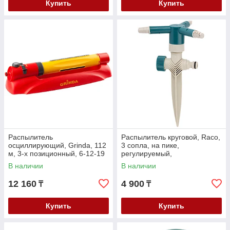
Купить
Купить
Распылитель
Распылитель круговой, Raco,
осциллирующий, Grinda, 112
3 сопла, на пике,
м, 3-х позиционный, 6-12-19
регулируемый,
отверстий, ударопрочная
динамический (4260-
В наличии
В наличии
пластмасса (427689)
55/665C)
12 160
4 900
₸
₸
Купить
Купить