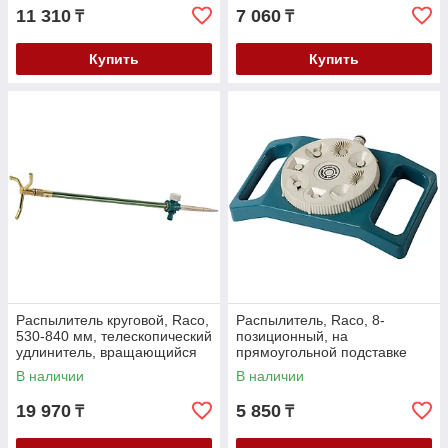
11 310
7 060
₸
₸
Купить
Купить
Распылитель круговой, Raco,
Распылитель, Raco, 8-
530-840 мм, телескопический
позиционный, на
удлинитель, вращающийся
прямоугольной подставке
(4260-55/656C)
(4260-55/662C)
В наличии
В наличии
19 970
5 850
₸
₸