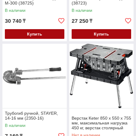
М-300 (38725)
(38723)
В наличии
В наличии
30 740
27 250
₸
₸
Купить
Купить
Трубогиб ручной, STAYER,
14-16 мм (2350-16)
Верстак Keter 850 х 550 х 755
мм, максимальная нагрузка
В наличии
450 кг, верстак столярный
складной (38730)
Нет в наличии