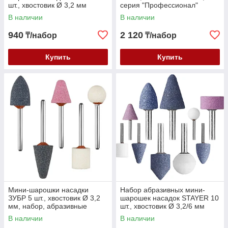
шт., хвостовик Ø 3,2 мм
серия "Профессионал"
(2988-H5)
(33383-H10)
В наличии
В наличии
940
2 120
₸/набор
₸/набор
Купить
Купить
Мини-шарошки насадки
Набор абразивных мини-
ЗУБР 5 шт., хвостовик Ø 3,2
шарошек насадок STAYER 10
мм, набор, абразивные
шт., хвостовик Ø 3,2/6 мм
(35992-H5)
(2989-H10)
В наличии
В наличии