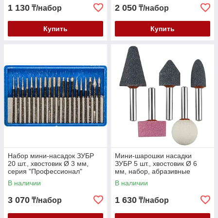
1 130
2 050
₸/набор
₸/набор
Купить
Купить
Набор мини-насадок ЗУБР
Мини-шарошки насадки
20 шт., хвостовик Ø 3 мм,
ЗУБР 5 шт., хвостовик Ø 6
серия "Профессионал"
мм, набор, абразивные
(33383-H20)
(35994-H5)
В наличии
В наличии
3 070
1 630
₸/набор
₸/набор