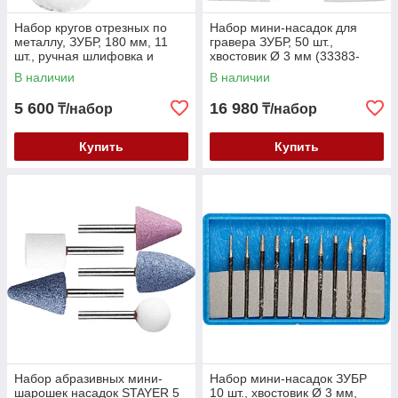
Набор кругов отрезных по
Набор мини-насадок для
металлу, ЗУБР, 180 мм, 11
гравера ЗУБР, 50 шт.,
шт., ручная шлифовка и
хвостовик Ø 3 мм (33383-
полировка (3592-180-H11)
H50)
В наличии
В наличии
5 600
16 980
₸/набор
₸/набор
Купить
Купить
Набор абразивных мини-
Набор мини-насадок ЗУБР
шарошек насадок STAYER 5
10 шт., хвостовик Ø 3 мм,