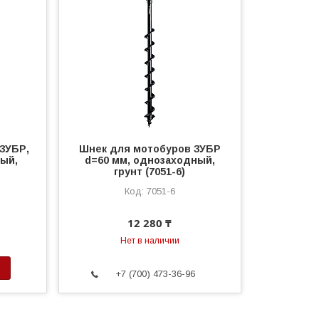
ЗУБР,
Шнек для мотобуров ЗУБР
ный,
d=60 мм, однозаходный,
грунт (7051-6)
7051-6
12 280 ₸
Нет в наличии
+7 (700) 473-36-96