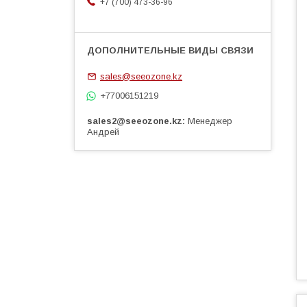
+7 (700) 473-36-96
sales@seeozone.kz
+77006151219
sales2@seeozone.kz
Менеджер
Андрей