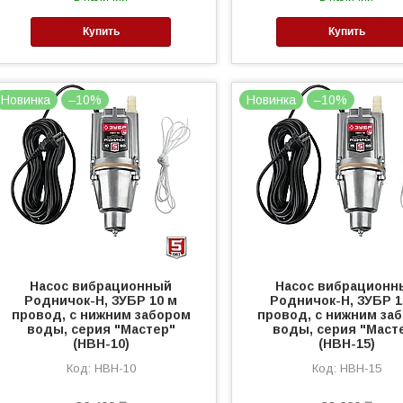
Купить
Купить
Новинка
–10%
Новинка
–10%
Насос вибрационный
Насос вибрационн
Родничок-Н, ЗУБР 10 м
Родничок-Н, ЗУБР 1
провод, с нижним забором
провод, с нижним за
воды, серия "Мастер"
воды, серия "Маст
(НВН-10)
(НВН-15)
НВН-10
НВН-15