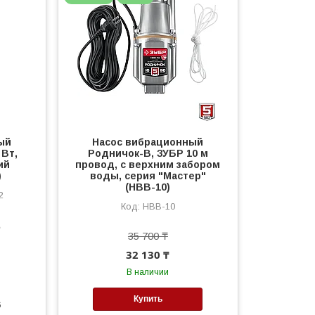
ый
Насос вибрационный
 Вт,
Родничок-В, ЗУБР 10 м
ий
провод, с верхним забором
)
воды, серия "Мастер"
(НВВ-10)
2
НВВ-10
е
35 700 ₸
32 130 ₸
В наличии
Купить
6