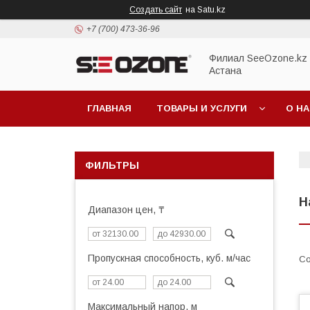
Создать сайт
на Satu.kz
+7 (700) 473-36-96
Филиал SeeOzone.kz в
Астана
ГЛАВНАЯ
ТОВАРЫ И УСЛУГИ
О Н
ФИЛЬТРЫ
Н
Диапазон цен, ₸
Пропускная способность, куб. м/час
Максимальный напор, м