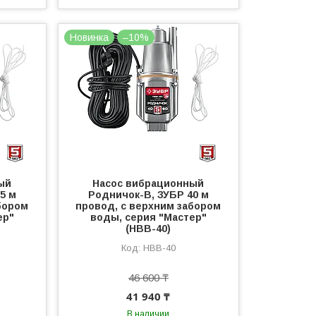
Новинка
–10%
ый
Насос вибрационный
5 м
Родничок-В, ЗУБР 40 м
бором
провод, с верхним забором
ер"
воды, серия "Мастер"
(НВВ-40)
НВВ-40
46 600 ₸
41 940 ₸
В наличии