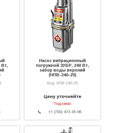
ый
Насос вибрационный
 Вт,
погружной ЗУБР, 240 Вт,
ий
забор воды верхний
)
(НПВ-240-25)
2
НПВ-240-25
е
Цену уточняйте
Под заказ
6
+7 (700) 473-36-96