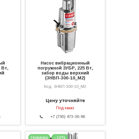
ый
Насос вибрационный
 Вт,
погружной ЗУБР, 225 Вт,
ий
забор воды верхний
(ЗНВП-300-10_М2)
ЗНВП-300-10_М2
е
Цену уточняйте
Под заказ
6
+7 (700) 473-36-96
Новинка
–10%