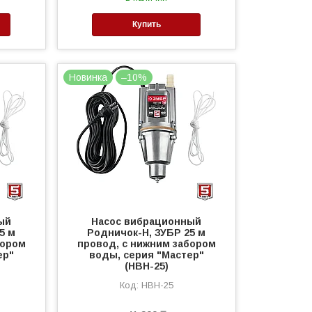
Купить
Новинка
–10%
ый
Насос вибрационный
5 м
Родничок-Н, ЗУБР 25 м
бором
провод, с нижним забором
ер"
воды, серия "Мастер"
(НВН-25)
НВН-25