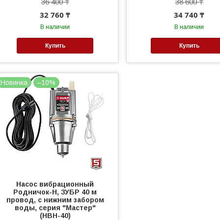
36 400 ₸
38 600 ₸
32 760 ₸
34 740 ₸
В наличии
В наличии
Купить
Купить
Новинка
–10%
Насос вибрационный
Родничок-Н, ЗУБР 40 м
провод, с нижним забором
воды, серия "Мастер"
(НВН-40)