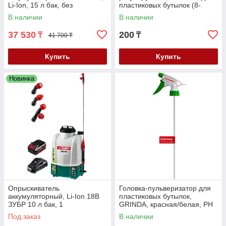
Li-Ion, 15 л бак, без
пластиковых бутылок (8-
аккумулятора, серия
425012_z02)
В наличии
В наличии
"Мастер" (ОПЛ-15)
37 530
200
₸
₸
41 700 ₸
Купить
Купить
Новинка
Опрыскиватель
Головка-пульверизатор для
аккумуляторный, Li-Ion 18В
пластиковых бутылок,
ЗУБР 10 л бак, 1
GRINDA, красная/белая, PH
аккумулятора (4Ач)
(8-425010_z02)
Под заказ
В наличии