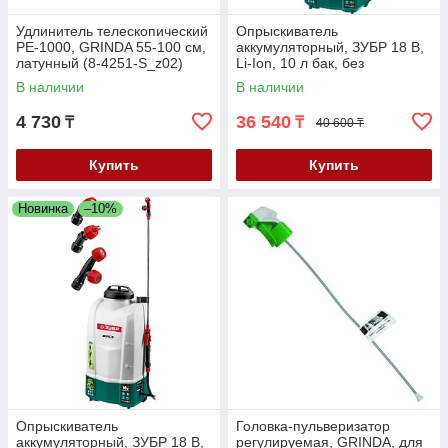
Удлинитель телескопический
Опрыскиватель
PE-1000, GRINDA 55-100 см,
аккумуляторный, ЗУБР 18 В,
латунный (8-4251-S_z02)
Li-Ion, 10 л бак, без
аккумулятора, серия
В наличии
В наличии
"Мастер" (ОПЛ-10)
4 730
36 540
₸
₸
40 600 ₸
Купить
Купить
Новинка
–10%
Опрыскиватель
Головка-пульверизатор
аккумуляторный, ЗУБР 18 В,
регулируемая, GRINDA, для