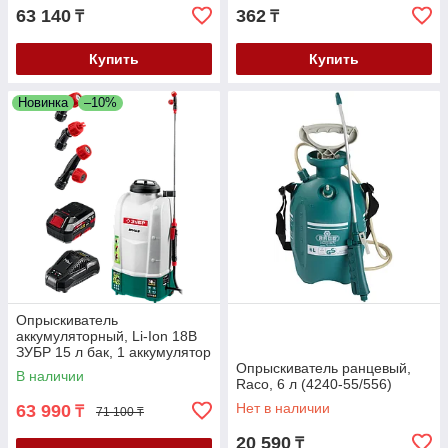
63 140
362
₸
₸
Купить
Купить
Новинка
–10%
Опрыскиватель
аккумуляторный, Li-Ion 18В
ЗУБР 15 л бак, 1 аккумулятор
(4Ач) 5 кг
Опрыскиватель ранцевый,
В наличии
Raco, 6 л (4240-55/556)
Нет в наличии
63 990
₸
71 100 ₸
20 590
₸