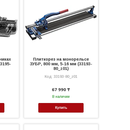
никах
Плиткорез на монорельсе
33195-
ЗУБР, 800 мм, 5-16 мм (33193-
80_z01)
33193-80_z01
67 990 ₸
В наличии
Купить