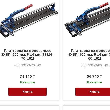
Плиткорез на монорельсе
Плиткорез на монор
ЗУБР, 700 мм, 5-16 мм (33193-
ЗУБР, 600 мм, 5-16 мм 
70_z01)
60_z01)
33193-70_z01
33193-60_z01
71 140 ₸
56 710 ₸
В наличии
В наличии
Купить
Купить