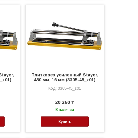
tayer,
Плиткорез усиленный Stayer,
0_z01)
450 мм, 16 мм (3305-45_z01)
3305-45_z01
20 260 ₸
В наличии
Купить