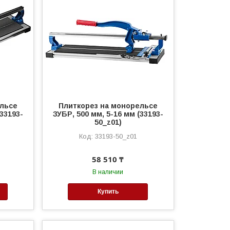
ельсе
Плиткорез на монорельсе
(33193-
ЗУБР, 500 мм, 5-16 мм (33193-
50_z01)
33193-50_z01
58 510 ₸
В наличии
Купить