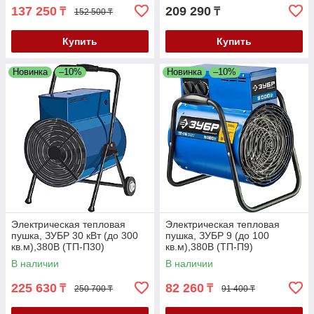
137 250
209 290
₸
₸
152 500 ₸
Купить
Купить
Новинка
–10%
Новинка
–10%
Электрическая тепловая
Электрическая тепловая
пушка, ЗУБР 30 кВт (до 300
пушка, ЗУБР 9 (до 100
кв.м),380В (ТП-П30)
кв.м),380В (ТП-П9)
В наличии
В наличии
225 630
82 260
₸
₸
250 700 ₸
91 400 ₸