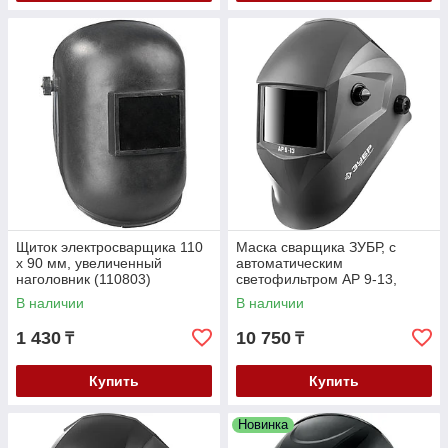
Щиток электросварщика 110
Маска сварщика ЗУБР, с
х 90 мм, увеличенный
автоматическим
наголовник (110803)
светофильтром АР 9-13,
затемнение 4/9-13, серия
В наличии
В наличии
"Профессионал" (11073)
1 430
10 750
₸
₸
Купить
Купить
Новинка