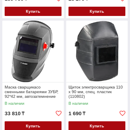
Купить
Купить
Маска сварщикасо
Щиток электросварщика 110
сменными батареями ЗУБР,
х 90 мм, спец. пластик
92*42 мм, автозатемнение
(110802)
(11070)
В наличии
В наличии
33 810
1 690
₸
₸
Купить
Купить