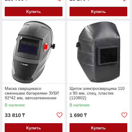
Купить
Купить
Маска сварщикасо
Щиток электросварщика 110
сменными батареями ЗУБР,
х 90 мм, спец. пластик
92*42 мм, автозатемнение
(110802)
(11070)
В наличии
В наличии
33 810
1 690
₸
₸
Купить
Купить