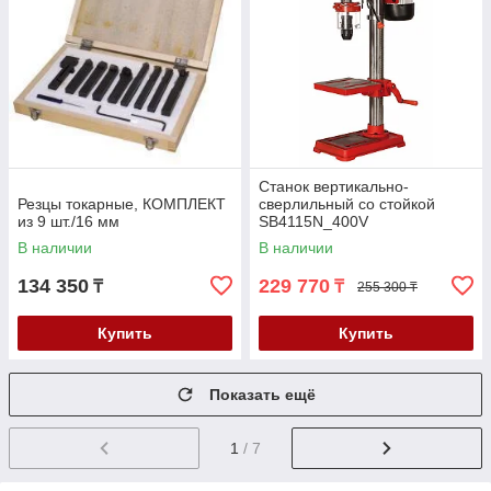
Станок вертикально-
Резцы токарные, КОМПЛЕКТ
сверлильный со стойкой
из 9 шт./16 мм
SB4115N_400V
В наличии
В наличии
134 350
229 770
₸
₸
255 300 ₸
Купить
Купить
Показать ещё
1
/ 7