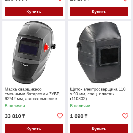
Купить
Купить
Маска сварщикасо
Щиток электросварщика 110
сменными батареями ЗУБР,
х 90 мм, спец. пластик
92*42 мм, автозатемнение
(110802)
(11070)
В наличии
В наличии
33 810
1 690
₸
₸
Купить
Купить