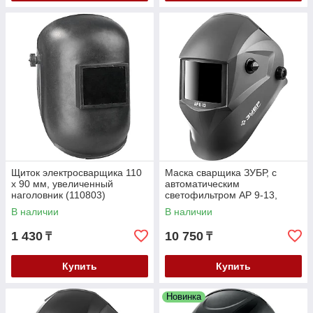
Щиток электросварщика 110
Маска сварщика ЗУБР, с
х 90 мм, увеличенный
автоматическим
наголовник (110803)
светофильтром АР 9-13,
затемнение 4/9-13, серия
В наличии
В наличии
"Профессионал" (11073)
1 430
10 750
₸
₸
Купить
Купить
Новинка