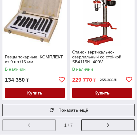
Станок вертикально-
Резцы токарные, КОМПЛЕКТ
сверлильный со стойкой
из 9 шт./16 мм
SB4115N_400V
В наличии
В наличии
134 350
229 770
₸
₸
255 300 ₸
Купить
Купить
Показать ещё
1
/ 7