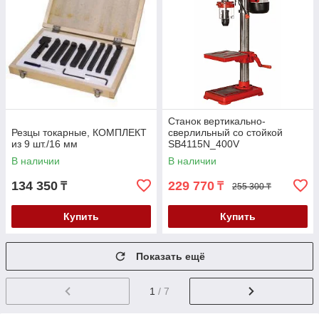
Станок вертикально-
Резцы токарные, КОМПЛЕКТ
сверлильный со стойкой
из 9 шт./16 мм
SB4115N_400V
В наличии
В наличии
134 350
229 770
₸
₸
255 300 ₸
Купить
Купить
Показать ещё
1
/ 7