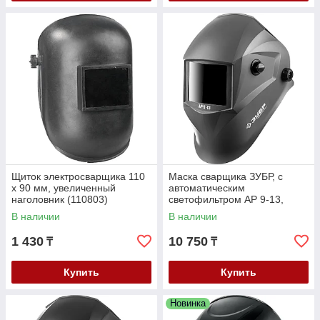
Щиток электросварщика 110
Маска сварщика ЗУБР, с
х 90 мм, увеличенный
автоматическим
наголовник (110803)
светофильтром АР 9-13,
затемнение 4/9-13, серия
В наличии
В наличии
"Профессионал" (11073)
1 430
10 750
₸
₸
Купить
Купить
Новинка