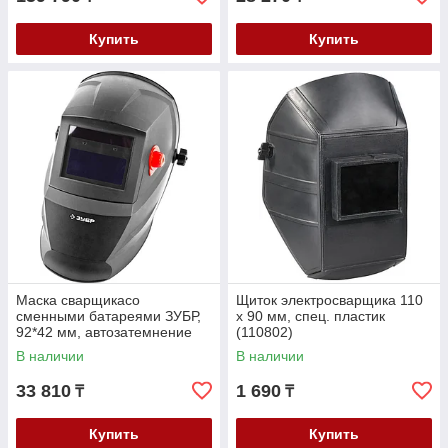
Купить
Купить
Маска сварщикасо
Щиток электросварщика 110
сменными батареями ЗУБР,
х 90 мм, спец. пластик
92*42 мм, автозатемнение
(110802)
(11070)
В наличии
В наличии
33 810
1 690
₸
₸
Купить
Купить