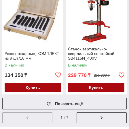
Станок вертикально-
Резцы токарные, КОМПЛЕКТ
сверлильный со стойкой
из 9 шт./16 мм
SB4115N_400V
В наличии
В наличии
134 350
229 770
₸
₸
255 300 ₸
Купить
Купить
Показать ещё
1
/ 7