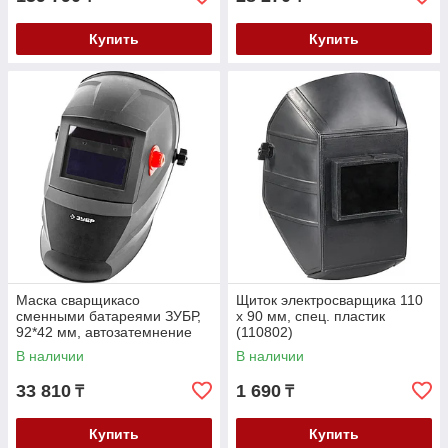
Купить
Купить
Маска сварщикасо
Щиток электросварщика 110
сменными батареями ЗУБР,
х 90 мм, спец. пластик
92*42 мм, автозатемнение
(110802)
(11070)
В наличии
В наличии
33 810
1 690
₸
₸
Купить
Купить