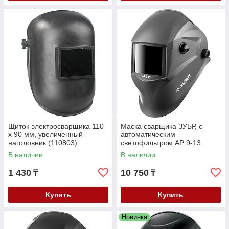
Щиток электросварщика 110
Маска сварщика ЗУБР, с
х 90 мм, увеличенный
автоматическим
наголовник (110803)
светофильтром АР 9-13,
затемнение 4/9-13, серия
В наличии
В наличии
"Профессионал" (11073)
1 430
10 750
₸
₸
Купить
Купить
Новинка